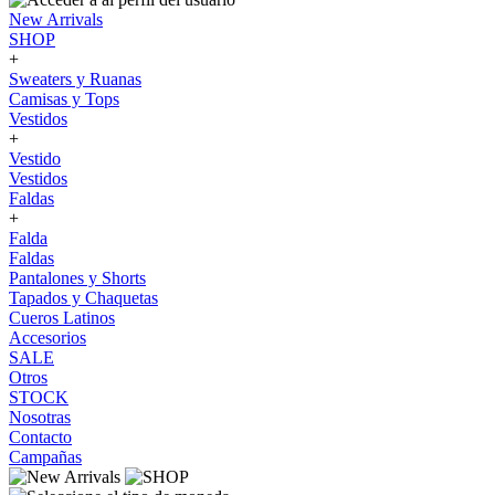
New Arrivals
SHOP
+
Sweaters y Ruanas
Camisas y Tops
Vestidos
+
Vestido
Vestidos
Faldas
+
Falda
Faldas
Pantalones y Shorts
Tapados y Chaquetas
Cueros Latinos
Accesorios
SALE
Otros
STOCK
Nosotras
Contacto
Campañas