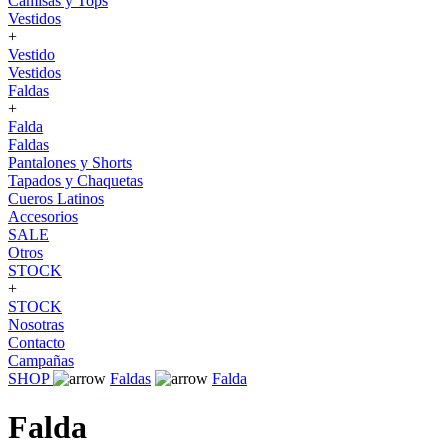
Camisas y Tops
Vestidos
+
Vestido
Vestidos
Faldas
+
Falda
Faldas
Pantalones y Shorts
Tapados y Chaquetas
Cueros Latinos
Accesorios
SALE
Otros
STOCK
+
STOCK
Nosotras
Contacto
Campañas
SHOP
Faldas
Falda
Falda