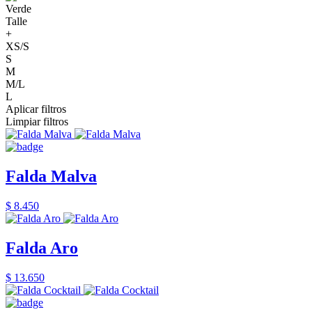
Verde
Talle
+
XS/S
S
M
M/L
L
Aplicar filtros
Limpiar filtros
Falda Malva
$ 8.450
Falda Aro
$ 13.650