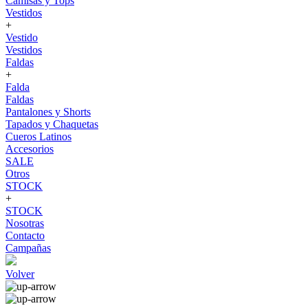
Camisas y Tops
Vestidos
+
Vestido
Vestidos
Faldas
+
Falda
Faldas
Pantalones y Shorts
Tapados y Chaquetas
Cueros Latinos
Accesorios
SALE
Otros
STOCK
+
STOCK
Nosotras
Contacto
Campañas
Volver