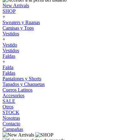
New Arrivals
SHOP
+
Sweaters y Ruanas
Camisas y Tops
Vestidos
+
Vestido
Vestidos
Faldas
+
Falda
Faldas
Pantalones y Shorts
Tapados y Chaquetas
Cueros Latinos
Accesorios
SALE
Otros
STOCK
Nosotras
Contacto
Campañas