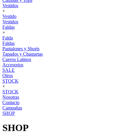
Camisas y Tops
Vestidos
+
Vestido
Vestidos
Faldas
+
Falda
Faldas
Pantalones y Shorts
Tapados y Chaquetas
Cueros Latinos
Accesorios
SALE
Otros
STOCK
+
STOCK
Nosotras
Contacto
Campañas
SHOP
SHOP