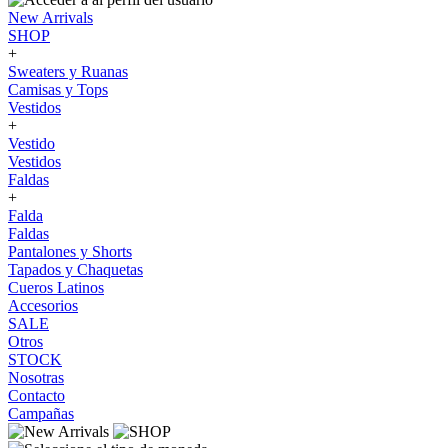
New Arrivals
SHOP
+
Sweaters y Ruanas
Camisas y Tops
Vestidos
+
Vestido
Vestidos
Faldas
+
Falda
Faldas
Pantalones y Shorts
Tapados y Chaquetas
Cueros Latinos
Accesorios
SALE
Otros
STOCK
Nosotras
Contacto
Campañas