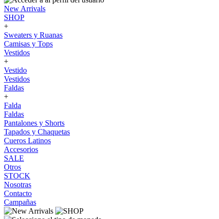
New Arrivals
SHOP
+
Sweaters y Ruanas
Camisas y Tops
Vestidos
+
Vestido
Vestidos
Faldas
+
Falda
Faldas
Pantalones y Shorts
Tapados y Chaquetas
Cueros Latinos
Accesorios
SALE
Otros
STOCK
Nosotras
Contacto
Campañas