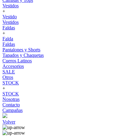
Camisas y Tops
Vestidos
+
Vestido
Vestidos
Faldas
+
Falda
Faldas
Pantalones y Shorts
Tapados y Chaquetas
Cueros Latinos
Accesorios
SALE
Otros
STOCK
+
STOCK
Nosotras
Contacto
Campañas
Volver