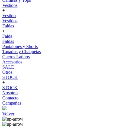
Camisas y Tops
Vestidos
+
Vestido
Vestidos
Faldas
+
Falda
Faldas
Pantalones y Shorts
Tapados y Chaquetas
Cueros Latinos
Accesorios
SALE
Otros
STOCK
+
STOCK
Nosotras
Contacto
Campañas
Volver