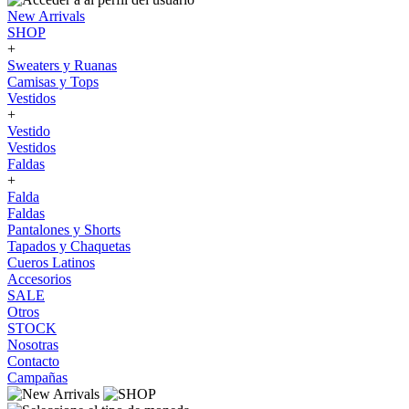
New Arrivals
SHOP
+
Sweaters y Ruanas
Camisas y Tops
Vestidos
+
Vestido
Vestidos
Faldas
+
Falda
Faldas
Pantalones y Shorts
Tapados y Chaquetas
Cueros Latinos
Accesorios
SALE
Otros
STOCK
Nosotras
Contacto
Campañas