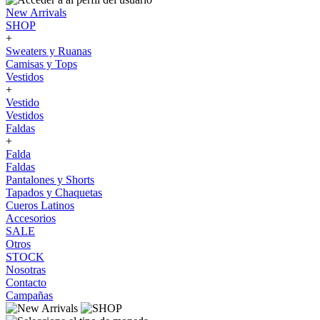
New Arrivals
SHOP
+
Sweaters y Ruanas
Camisas y Tops
Vestidos
+
Vestido
Vestidos
Faldas
+
Falda
Faldas
Pantalones y Shorts
Tapados y Chaquetas
Cueros Latinos
Accesorios
SALE
Otros
STOCK
Nosotras
Contacto
Campañas