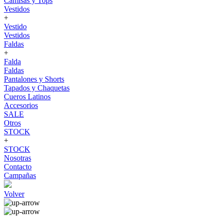
Camisas y Tops
Vestidos
+
Vestido
Vestidos
Faldas
+
Falda
Faldas
Pantalones y Shorts
Tapados y Chaquetas
Cueros Latinos
Accesorios
SALE
Otros
STOCK
+
STOCK
Nosotras
Contacto
Campañas
Volver