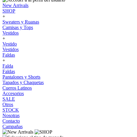
New Arrivals
SHOP
+
Sweaters y Ruanas
Camisas y Tops
Vestidos
+
Vestido
Vestidos
Faldas
+
Falda
Faldas
Pantalones y Shorts
Tapados y Chaquetas
Cueros Latinos
Accesorios
SALE
Otros
STOCK
Nosotras
Contacto
Campañas