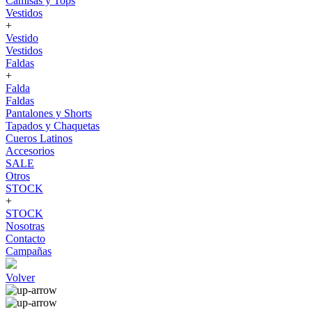
Camisas y Tops
Vestidos
+
Vestido
Vestidos
Faldas
+
Falda
Faldas
Pantalones y Shorts
Tapados y Chaquetas
Cueros Latinos
Accesorios
SALE
Otros
STOCK
+
STOCK
Nosotras
Contacto
Campañas
Volver