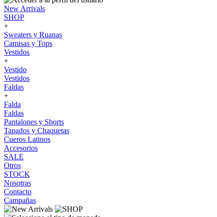
New Arrivals
SHOP
+
Sweaters y Ruanas
Camisas y Tops
Vestidos
+
Vestido
Vestidos
Faldas
+
Falda
Faldas
Pantalones y Shorts
Tapados y Chaquetas
Cueros Latinos
Accesorios
SALE
Otros
STOCK
Nosotras
Contacto
Campañas