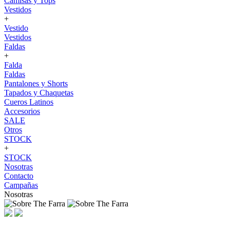
Camisas y Tops
Vestidos
+
Vestido
Vestidos
Faldas
+
Falda
Faldas
Pantalones y Shorts
Tapados y Chaquetas
Cueros Latinos
Accesorios
SALE
Otros
STOCK
+
STOCK
Nosotras
Contacto
Campañas
Nosotras