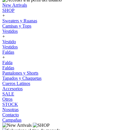
New Arrivals
SHOP
+
Sweaters y Ruanas
Camisas y Tops
Vestidos
+
Vestido
Vestidos
Faldas
+
Falda
Faldas
Pantalones y Shorts
Tapados y Chaquetas
Cueros Latinos
Accesorios
SALE
Otros
STOCK
Nosotras
Contacto
Campañas