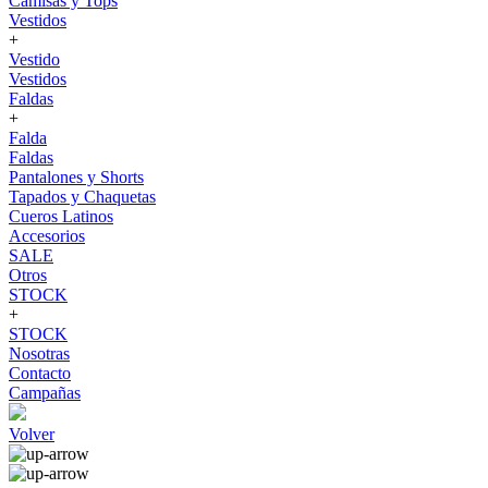
Camisas y Tops
Vestidos
+
Vestido
Vestidos
Faldas
+
Falda
Faldas
Pantalones y Shorts
Tapados y Chaquetas
Cueros Latinos
Accesorios
SALE
Otros
STOCK
+
STOCK
Nosotras
Contacto
Campañas
Volver