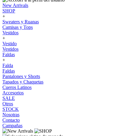
New Arrivals
SHOP
+
Sweaters y Ruanas
Camisas y Tops
Vestidos
+
Vestido
Vestidos
Faldas
+
Falda
Faldas
Pantalones y Shorts
Tapados y Chaquetas
Cueros Latinos
Accesorios
SALE
Otros
STOCK
Nosotras
Contacto
Campañas