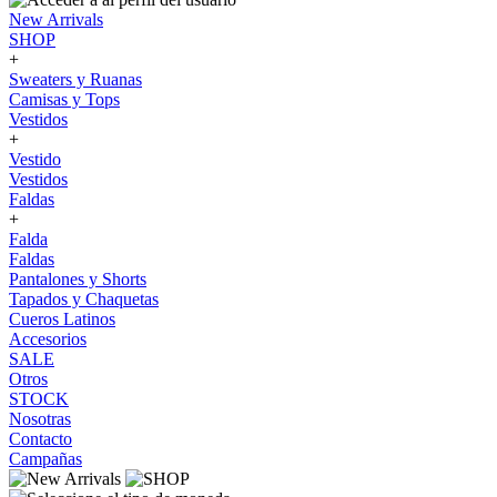
New Arrivals
SHOP
+
Sweaters y Ruanas
Camisas y Tops
Vestidos
+
Vestido
Vestidos
Faldas
+
Falda
Faldas
Pantalones y Shorts
Tapados y Chaquetas
Cueros Latinos
Accesorios
SALE
Otros
STOCK
Nosotras
Contacto
Campañas