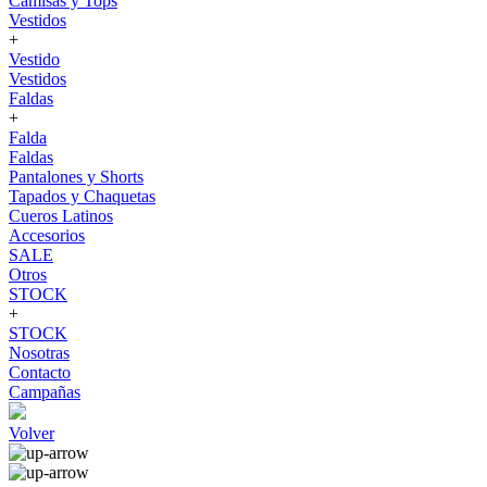
Camisas y Tops
Vestidos
+
Vestido
Vestidos
Faldas
+
Falda
Faldas
Pantalones y Shorts
Tapados y Chaquetas
Cueros Latinos
Accesorios
SALE
Otros
STOCK
+
STOCK
Nosotras
Contacto
Campañas
Volver