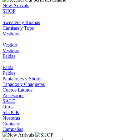
New Arrivals
SHOP
+
Sweaters y Ruanas
Camisas y Tops
Vestidos
+
Vestido
Vestidos
Faldas
+
Falda
Faldas
Pantalones y Shorts
Tapados y Chaquetas
Cueros Latinos
Accesorios
SALE
Otros
STOCK
Nosotras
Contacto
Campañas