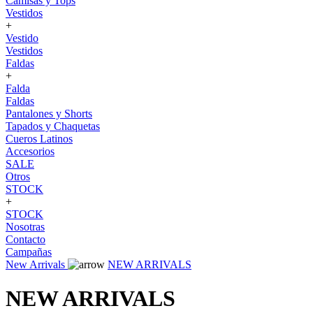
Camisas y Tops
Vestidos
+
Vestido
Vestidos
Faldas
+
Falda
Faldas
Pantalones y Shorts
Tapados y Chaquetas
Cueros Latinos
Accesorios
SALE
Otros
STOCK
+
STOCK
Nosotras
Contacto
Campañas
New Arrivals
NEW ARRIVALS
NEW ARRIVALS