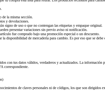
 que tu compra esta lista para retirar. Los productos recibidos para camb
o.
 de la misma sección.
bios y devoluciones.
ún signo de uso o que no contengan las etiquetas y empaque original.
ueden presentar variaciones sin previo aviso ni notificación.
l artículo fue comprado bajo una promoción especial o un descuento.
r la disponibilidad de mercadería para cambio. Es por eso que se debe 
idos con tus datos válidos, verdaderos y actualizados. La información p
IVA correspondiente.
as)
nocimientos de claves personales ni de códigos, los que son dirigidos