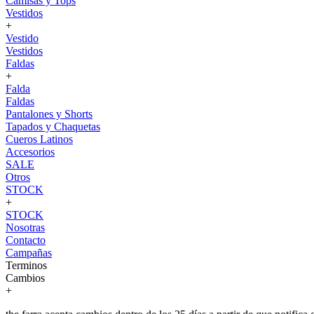
Camisas y Tops
Vestidos
+
Vestido
Vestidos
Faldas
+
Falda
Faldas
Pantalones y Shorts
Tapados y Chaquetas
Cueros Latinos
Accesorios
SALE
Otros
STOCK
+
STOCK
Nosotras
Contacto
Campañas
Terminos
Cambios
+