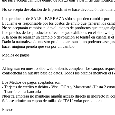
the farra acepta cambios dentro de los 25 días a partir de que notifica
No se acepta devolución de la prenda ni se hace devolución del diner
Los productos de SALE - FARRAZA sólo se pueden cambiar por uno
El cliente es responsable por los costos de envío que generen los cam
No se aceptarán cambios ni devoluciones de productos que tengan alg
Los precios de los productos ofrecidos y/o exhibidos en el sitio web p
A la hora de realizar un cambio o devolución se tendrá en cuenta si e
Dado la naturaleza de nuestro producto artesanal, no podemos asegura
hacer ninguna prenda que sea por un cambio.
Medios de pagos
+
Al ingresar en nuestro sitio web, deberás completar los campos requer
confidencial en nuestra base de datos. Todos los precios incluyen el 
Los Medios de pagos aceptados son:
- Tarjetas de credito y debito - Visa, OCA y Mastercard (Hasta 2 cuot
- Transferencia bancaria
Nuestra empresa no mantiene ningún acceso directo ni indirecto ni co
Solo se admite un cupon de millas de ITAU volar por compra.
Envíos
+