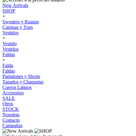
New Arrivals
SHOP
+
Sweaters y Ruanas
Camisas y Tops
Vestidos
+
Vestido
Vestidos
Faldas
+
Falda
Faldas
Pantalones y Shorts
Tapados y Chaquetas
Cueros Latinos
Accesorios
SALE
Otros
STOCK
Nosotras
Contacto
Campañas