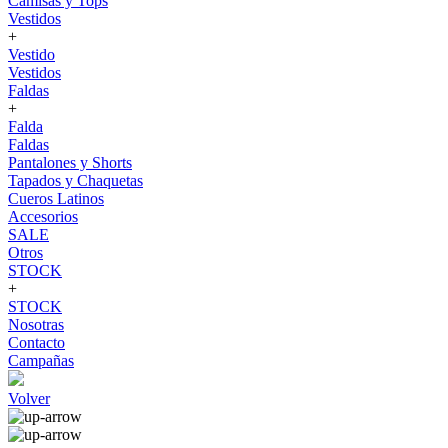
Camisas y Tops
Vestidos
+
Vestido
Vestidos
Faldas
+
Falda
Faldas
Pantalones y Shorts
Tapados y Chaquetas
Cueros Latinos
Accesorios
SALE
Otros
STOCK
+
STOCK
Nosotras
Contacto
Campañas
Volver