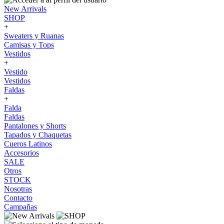
New Arrivals
SHOP
+
Sweaters y Ruanas
Camisas y Tops
Vestidos
+
Vestido
Vestidos
Faldas
+
Falda
Faldas
Pantalones y Shorts
Tapados y Chaquetas
Cueros Latinos
Accesorios
SALE
Otros
STOCK
Nosotras
Contacto
Campañas