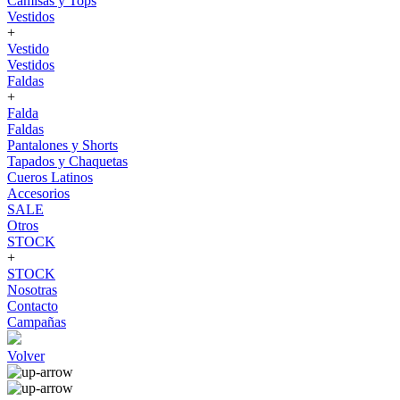
Camisas y Tops
Vestidos
+
Vestido
Vestidos
Faldas
+
Falda
Faldas
Pantalones y Shorts
Tapados y Chaquetas
Cueros Latinos
Accesorios
SALE
Otros
STOCK
+
STOCK
Nosotras
Contacto
Campañas
Volver