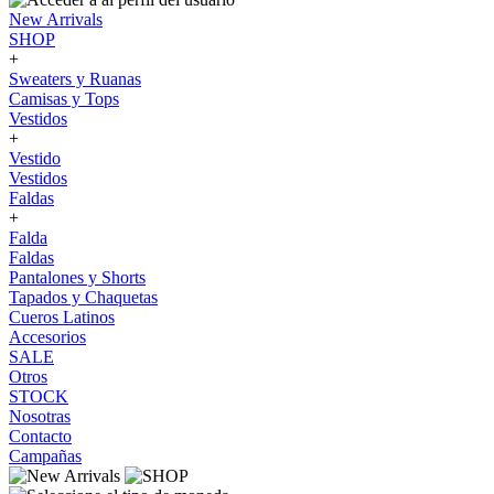
New Arrivals
SHOP
+
Sweaters y Ruanas
Camisas y Tops
Vestidos
+
Vestido
Vestidos
Faldas
+
Falda
Faldas
Pantalones y Shorts
Tapados y Chaquetas
Cueros Latinos
Accesorios
SALE
Otros
STOCK
Nosotras
Contacto
Campañas