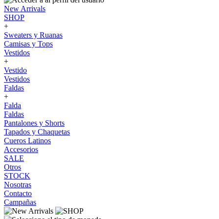
New Arrivals
SHOP
+
Sweaters y Ruanas
Camisas y Tops
Vestidos
+
Vestido
Vestidos
Faldas
+
Falda
Faldas
Pantalones y Shorts
Tapados y Chaquetas
Cueros Latinos
Accesorios
SALE
Otros
STOCK
Nosotras
Contacto
Campañas