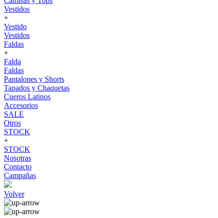
Camisas y Tops
Vestidos
+
Vestido
Vestidos
Faldas
+
Falda
Faldas
Pantalones y Shorts
Tapados y Chaquetas
Cueros Latinos
Accesorios
SALE
Otros
STOCK
+
STOCK
Nosotras
Contacto
Campañas
Volver