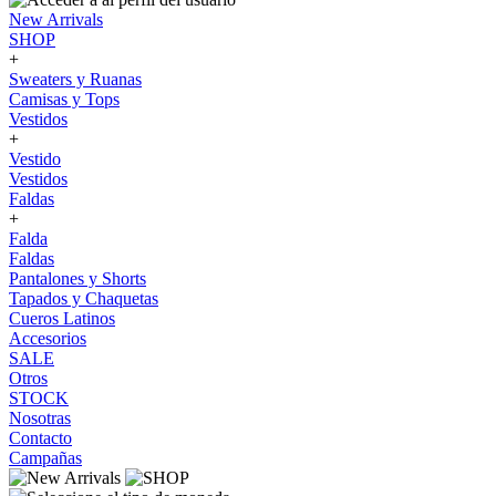
New Arrivals
SHOP
+
Sweaters y Ruanas
Camisas y Tops
Vestidos
+
Vestido
Vestidos
Faldas
+
Falda
Faldas
Pantalones y Shorts
Tapados y Chaquetas
Cueros Latinos
Accesorios
SALE
Otros
STOCK
Nosotras
Contacto
Campañas