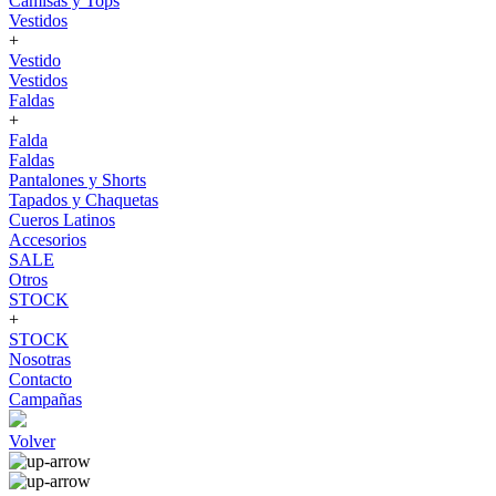
Camisas y Tops
Vestidos
+
Vestido
Vestidos
Faldas
+
Falda
Faldas
Pantalones y Shorts
Tapados y Chaquetas
Cueros Latinos
Accesorios
SALE
Otros
STOCK
+
STOCK
Nosotras
Contacto
Campañas
Volver