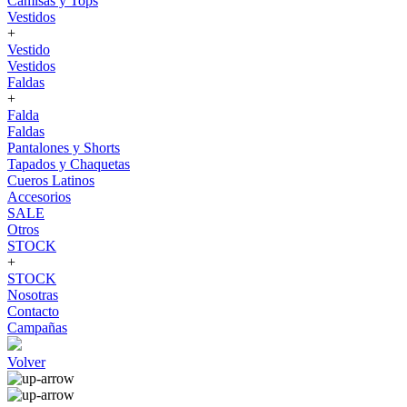
Camisas y Tops
Vestidos
+
Vestido
Vestidos
Faldas
+
Falda
Faldas
Pantalones y Shorts
Tapados y Chaquetas
Cueros Latinos
Accesorios
SALE
Otros
STOCK
+
STOCK
Nosotras
Contacto
Campañas
Volver