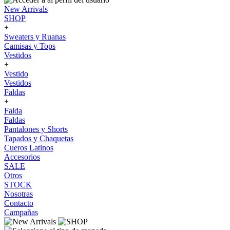
New Arrivals
SHOP
+
Sweaters y Ruanas
Camisas y Tops
Vestidos
+
Vestido
Vestidos
Faldas
+
Falda
Faldas
Pantalones y Shorts
Tapados y Chaquetas
Cueros Latinos
Accesorios
SALE
Otros
STOCK
Nosotras
Contacto
Campañas