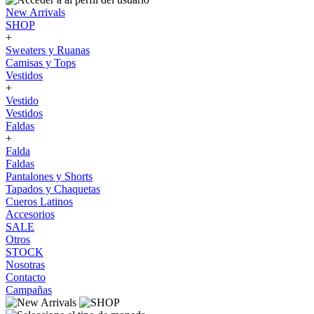
New Arrivals
SHOP
+
Sweaters y Ruanas
Camisas y Tops
Vestidos
+
Vestido
Vestidos
Faldas
+
Falda
Faldas
Pantalones y Shorts
Tapados y Chaquetas
Cueros Latinos
Accesorios
SALE
Otros
STOCK
Nosotras
Contacto
Campañas