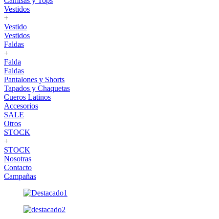
Camisas y Tops
Vestidos
+
Vestido
Vestidos
Faldas
+
Falda
Faldas
Pantalones y Shorts
Tapados y Chaquetas
Cueros Latinos
Accesorios
SALE
Otros
STOCK
+
STOCK
Nosotras
Contacto
Campañas