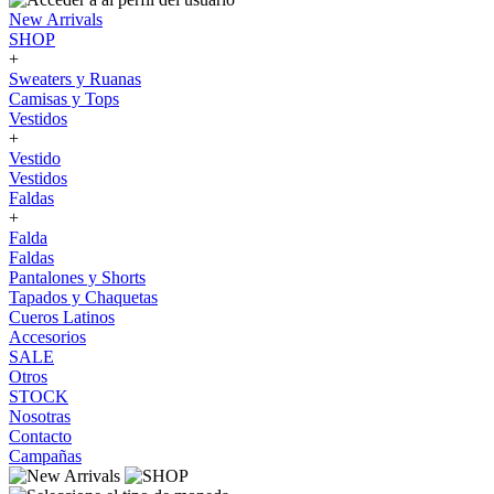
New Arrivals
SHOP
+
Sweaters y Ruanas
Camisas y Tops
Vestidos
+
Vestido
Vestidos
Faldas
+
Falda
Faldas
Pantalones y Shorts
Tapados y Chaquetas
Cueros Latinos
Accesorios
SALE
Otros
STOCK
Nosotras
Contacto
Campañas