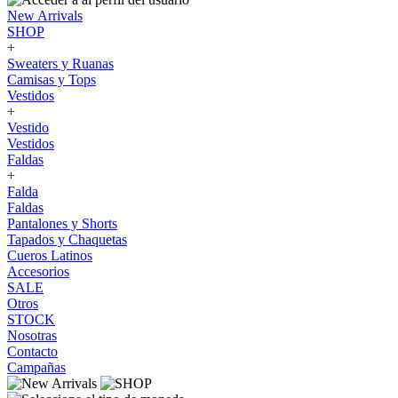
New Arrivals
SHOP
+
Sweaters y Ruanas
Camisas y Tops
Vestidos
+
Vestido
Vestidos
Faldas
+
Falda
Faldas
Pantalones y Shorts
Tapados y Chaquetas
Cueros Latinos
Accesorios
SALE
Otros
STOCK
Nosotras
Contacto
Campañas