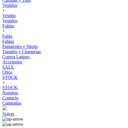
Camisas y Tops
Vestidos
+
Vestido
Vestidos
Faldas
+
Falda
Faldas
Pantalones y Shorts
Tapados y Chaquetas
Cueros Latinos
Accesorios
SALE
Otros
STOCK
+
STOCK
Nosotras
Contacto
Campañas
Volver