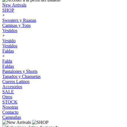
New Arrivals
SHOP
+
Sweaters y Ruanas
Camisas y Tops
Vestidos
+
Vestido
Vestidos
Faldas
+
Falda
Faldas
Pantalones y Shorts
Tapados y Chaquetas
Cueros Latinos
Accesorios
SALE
Otros
STOCK
Nosotras
Contacto
Campañas