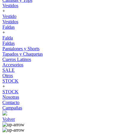
Camisas y Tops
Vestidos
+
Vestido
Vestidos
Faldas
+
Falda
Faldas
Pantalones y Shorts
Tapados y Chaquetas
Cueros Latinos
Accesorios
SALE
Otros
STOCK
+
STOCK
Nosotras
Contacto
Campañas
Volver