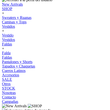
New Arrivals
SHOP
+
Sweaters y Ruanas
Camisas y Tops
Vestidos
+
Vestido
Vestidos
Faldas
+
Falda
Faldas
Pantalones y Shorts
Tapados y Chaquetas
Cueros Latinos
Accesorios
SALE
Otros
STOCK
Nosotras
Contacto
Campañas