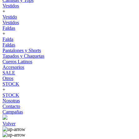
Camisas y Tops
Vestidos
+
Vestido
Vestidos
Faldas
+
Falda
Faldas
Pantalones y Shorts
Tapados y Chaquetas
Cueros Latinos
Accesorios
SALE
Otros
STOCK
+
STOCK
Nosotras
Contacto
Campañas
Volver