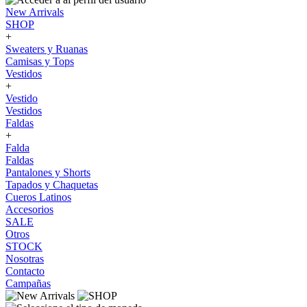
New Arrivals
SHOP
+
Sweaters y Ruanas
Camisas y Tops
Vestidos
+
Vestido
Vestidos
Faldas
+
Falda
Faldas
Pantalones y Shorts
Tapados y Chaquetas
Cueros Latinos
Accesorios
SALE
Otros
STOCK
Nosotras
Contacto
Campañas