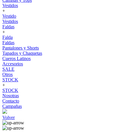
Camisas y Tops
Vestidos
+
Vestido
Vestidos
Faldas
+
Falda
Faldas
Pantalones y Shorts
Tapados y Chaquetas
Cueros Latinos
Accesorios
SALE
Otros
STOCK
+
STOCK
Nosotras
Contacto
Campañas
Volver