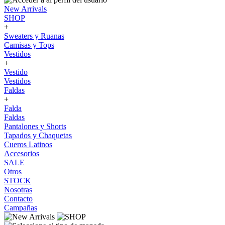
New Arrivals
SHOP
+
Sweaters y Ruanas
Camisas y Tops
Vestidos
+
Vestido
Vestidos
Faldas
+
Falda
Faldas
Pantalones y Shorts
Tapados y Chaquetas
Cueros Latinos
Accesorios
SALE
Otros
STOCK
Nosotras
Contacto
Campañas