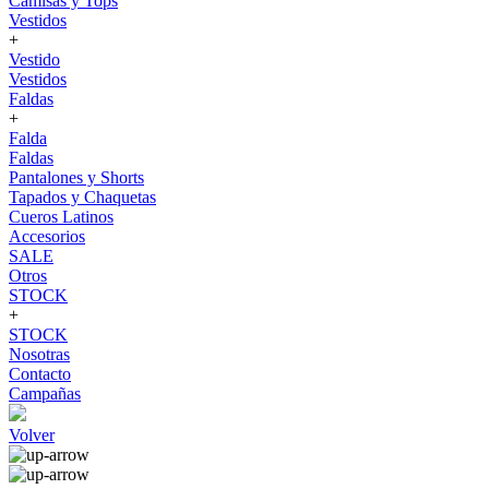
Camisas y Tops
Vestidos
+
Vestido
Vestidos
Faldas
+
Falda
Faldas
Pantalones y Shorts
Tapados y Chaquetas
Cueros Latinos
Accesorios
SALE
Otros
STOCK
+
STOCK
Nosotras
Contacto
Campañas
Volver