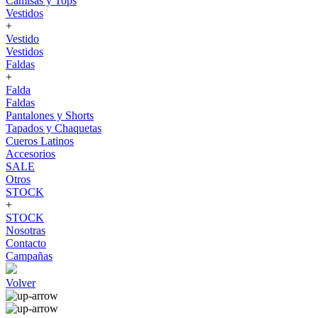
Camisas y Tops
Vestidos
+
Vestido
Vestidos
Faldas
+
Falda
Faldas
Pantalones y Shorts
Tapados y Chaquetas
Cueros Latinos
Accesorios
SALE
Otros
STOCK
+
STOCK
Nosotras
Contacto
Campañas
Volver