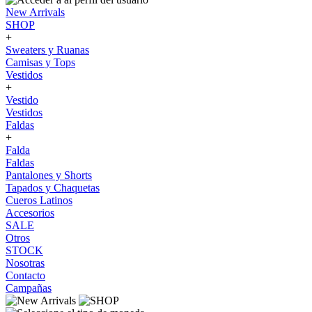
New Arrivals
SHOP
+
Sweaters y Ruanas
Camisas y Tops
Vestidos
+
Vestido
Vestidos
Faldas
+
Falda
Faldas
Pantalones y Shorts
Tapados y Chaquetas
Cueros Latinos
Accesorios
SALE
Otros
STOCK
Nosotras
Contacto
Campañas