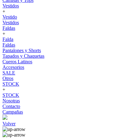
Camisas y Tops
Vestidos
+
Vestido
Vestidos
Faldas
+
Falda
Faldas
Pantalones y Shorts
Tapados y Chaquetas
Cueros Latinos
Accesorios
SALE
Otros
STOCK
+
STOCK
Nosotras
Contacto
Campañas
Volver