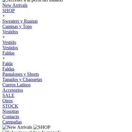
New Arrivals
SHOP
+
Sweaters y Ruanas
Camisas y Tops
Vestidos
+
Vestido
Vestidos
Faldas
+
Falda
Faldas
Pantalones y Shorts
Tapados y Chaquetas
Cueros Latinos
Accesorios
SALE
Otros
STOCK
Nosotras
Contacto
Campañas