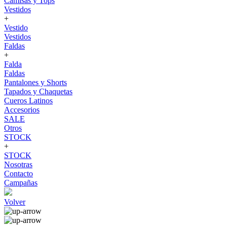
Camisas y Tops
Vestidos
+
Vestido
Vestidos
Faldas
+
Falda
Faldas
Pantalones y Shorts
Tapados y Chaquetas
Cueros Latinos
Accesorios
SALE
Otros
STOCK
+
STOCK
Nosotras
Contacto
Campañas
Volver