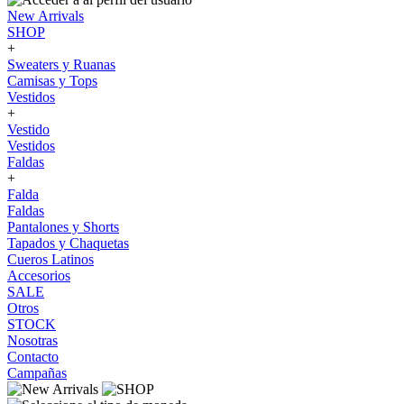
New Arrivals
SHOP
+
Sweaters y Ruanas
Camisas y Tops
Vestidos
+
Vestido
Vestidos
Faldas
+
Falda
Faldas
Pantalones y Shorts
Tapados y Chaquetas
Cueros Latinos
Accesorios
SALE
Otros
STOCK
Nosotras
Contacto
Campañas