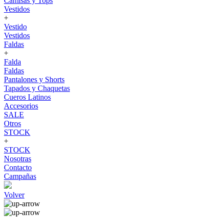
Camisas y Tops
Vestidos
+
Vestido
Vestidos
Faldas
+
Falda
Faldas
Pantalones y Shorts
Tapados y Chaquetas
Cueros Latinos
Accesorios
SALE
Otros
STOCK
+
STOCK
Nosotras
Contacto
Campañas
Volver