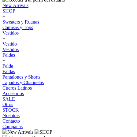
New Arrivals
SHOP
+
Sweaters y Ruanas
Camisas y Tops
Vestidos
+
Vestido
Vestidos
Faldas
+
Falda
Faldas
Pantalones y Shorts
Tapados y Chaquetas
Cueros Latinos
Accesorios
SALE
Otros
STOCK
Nosotras
Contacto
Campañas