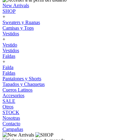
New Arrivals
SHOP
+
Sweaters y Ruanas
Camisas y Tops
Vestidos
+
Vestido
Vestidos
Faldas
+
Falda
Faldas
Pantalones y Shorts
Tapados y Chaquetas
Cueros Latinos
Accesorios
SALE
Otros
STOCK
Nosotras
Contacto
Campañas