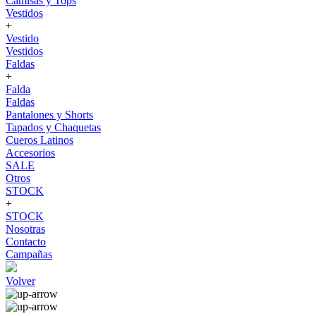
Camisas y Tops
Vestidos
+
Vestido
Vestidos
Faldas
+
Falda
Faldas
Pantalones y Shorts
Tapados y Chaquetas
Cueros Latinos
Accesorios
SALE
Otros
STOCK
+
STOCK
Nosotras
Contacto
Campañas
Volver