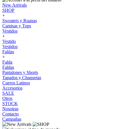
New Arrivals
SHOP
+
Sweaters y Ruanas
Camisas y Tops
Vestidos
+
Vestido
Vestidos
Faldas
+
Falda
Faldas
Pantalones y Shorts
Tapados y Chaquetas
Cueros Latinos
Accesorios
SALE
Otros
STOCK
Nosotras
Contacto
Campañas