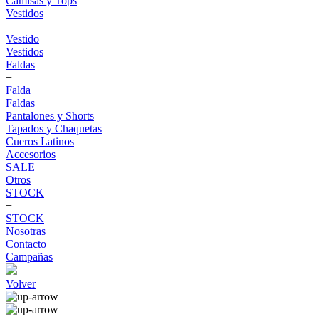
Camisas y Tops
Vestidos
+
Vestido
Vestidos
Faldas
+
Falda
Faldas
Pantalones y Shorts
Tapados y Chaquetas
Cueros Latinos
Accesorios
SALE
Otros
STOCK
+
STOCK
Nosotras
Contacto
Campañas
Volver