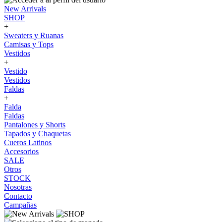
New Arrivals
SHOP
+
Sweaters y Ruanas
Camisas y Tops
Vestidos
+
Vestido
Vestidos
Faldas
+
Falda
Faldas
Pantalones y Shorts
Tapados y Chaquetas
Cueros Latinos
Accesorios
SALE
Otros
STOCK
Nosotras
Contacto
Campañas