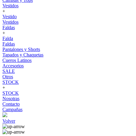
Camisas y Tops
Vestidos
+
Vestido
Vestidos
Faldas
+
Falda
Faldas
Pantalones y Shorts
Tapados y Chaquetas
Cueros Latinos
Accesorios
SALE
Otros
STOCK
+
STOCK
Nosotras
Contacto
Campañas
Volver