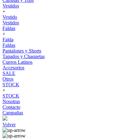
Camisas y Tops
Vestidos
+
Vestido
Vestidos
Faldas
+
Falda
Faldas
Pantalones y Shorts
Tapados y Chaquetas
Cueros Latinos
Accesorios
SALE
Otros
STOCK
+
STOCK
Nosotras
Contacto
Campañas
Volver