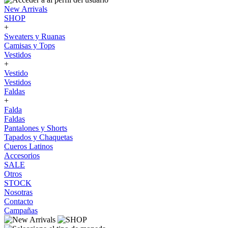
New Arrivals
SHOP
+
Sweaters y Ruanas
Camisas y Tops
Vestidos
+
Vestido
Vestidos
Faldas
+
Falda
Faldas
Pantalones y Shorts
Tapados y Chaquetas
Cueros Latinos
Accesorios
SALE
Otros
STOCK
Nosotras
Contacto
Campañas