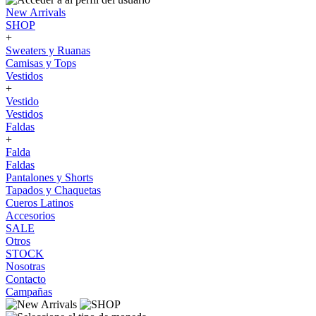
New Arrivals
SHOP
+
Sweaters y Ruanas
Camisas y Tops
Vestidos
+
Vestido
Vestidos
Faldas
+
Falda
Faldas
Pantalones y Shorts
Tapados y Chaquetas
Cueros Latinos
Accesorios
SALE
Otros
STOCK
Nosotras
Contacto
Campañas