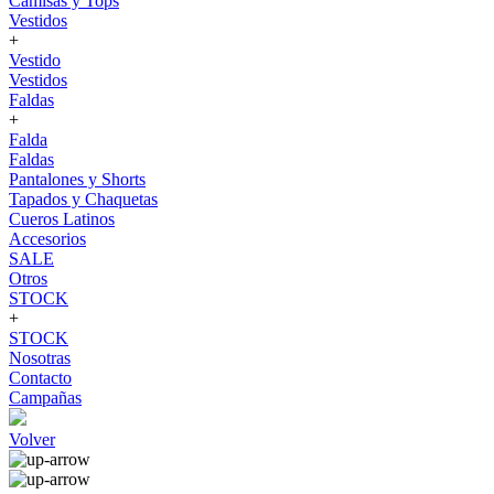
Camisas y Tops
Vestidos
+
Vestido
Vestidos
Faldas
+
Falda
Faldas
Pantalones y Shorts
Tapados y Chaquetas
Cueros Latinos
Accesorios
SALE
Otros
STOCK
+
STOCK
Nosotras
Contacto
Campañas
Volver