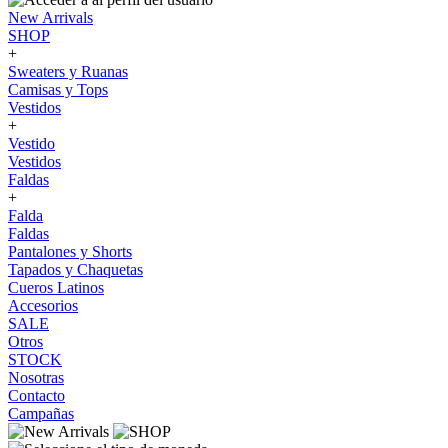
New Arrivals
SHOP
+
Sweaters y Ruanas
Camisas y Tops
Vestidos
+
Vestido
Vestidos
Faldas
+
Falda
Faldas
Pantalones y Shorts
Tapados y Chaquetas
Cueros Latinos
Accesorios
SALE
Otros
STOCK
Nosotras
Contacto
Campañas