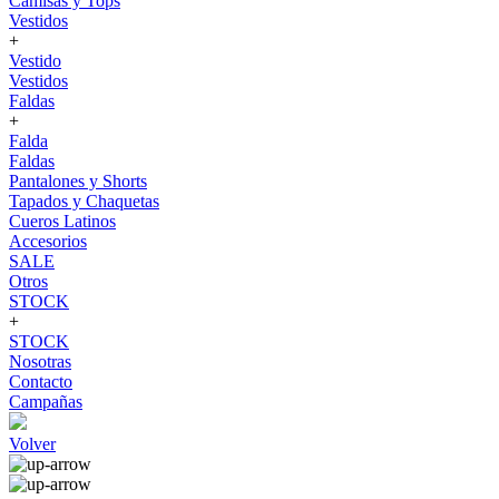
Camisas y Tops
Vestidos
+
Vestido
Vestidos
Faldas
+
Falda
Faldas
Pantalones y Shorts
Tapados y Chaquetas
Cueros Latinos
Accesorios
SALE
Otros
STOCK
+
STOCK
Nosotras
Contacto
Campañas
Volver