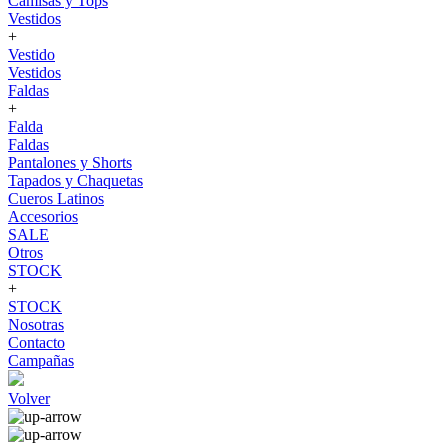
Camisas y Tops
Vestidos
+
Vestido
Vestidos
Faldas
+
Falda
Faldas
Pantalones y Shorts
Tapados y Chaquetas
Cueros Latinos
Accesorios
SALE
Otros
STOCK
+
STOCK
Nosotras
Contacto
Campañas
Volver