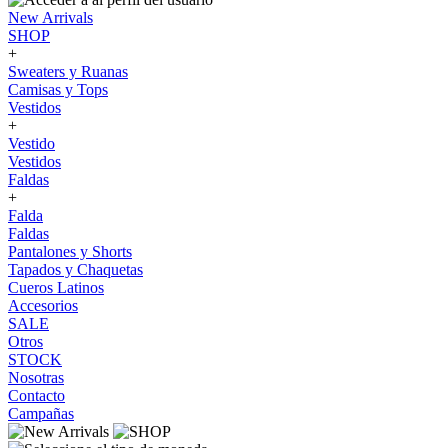
New Arrivals
SHOP
+
Sweaters y Ruanas
Camisas y Tops
Vestidos
+
Vestido
Vestidos
Faldas
+
Falda
Faldas
Pantalones y Shorts
Tapados y Chaquetas
Cueros Latinos
Accesorios
SALE
Otros
STOCK
Nosotras
Contacto
Campañas