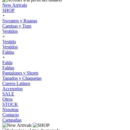
New Arrivals
SHOP
+
Sweaters y Ruanas
Camisas y Tops
Vestidos
+
Vestido
Vestidos
Faldas
+
Falda
Faldas
Pantalones y Shorts
Tapados y Chaquetas
Cueros Latinos
Accesorios
SALE
Otros
STOCK
Nosotras
Contacto
Campañas