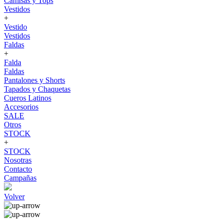
Camisas y Tops
Vestidos
+
Vestido
Vestidos
Faldas
+
Falda
Faldas
Pantalones y Shorts
Tapados y Chaquetas
Cueros Latinos
Accesorios
SALE
Otros
STOCK
+
STOCK
Nosotras
Contacto
Campañas
Volver