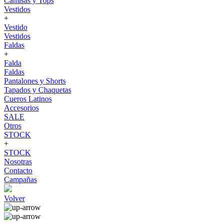
Camisas y Tops
Vestidos
+
Vestido
Vestidos
Faldas
+
Falda
Faldas
Pantalones y Shorts
Tapados y Chaquetas
Cueros Latinos
Accesorios
SALE
Otros
STOCK
+
STOCK
Nosotras
Contacto
Campañas
Volver