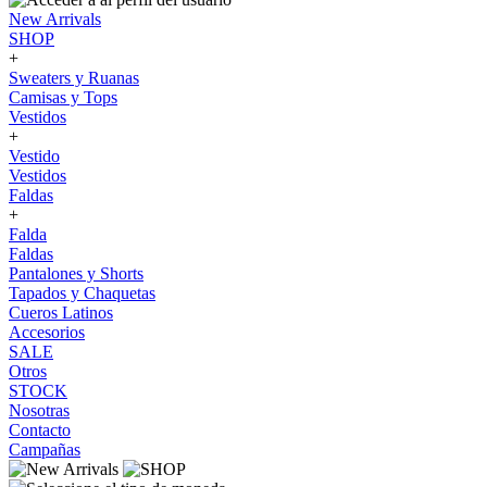
New Arrivals
SHOP
+
Sweaters y Ruanas
Camisas y Tops
Vestidos
+
Vestido
Vestidos
Faldas
+
Falda
Faldas
Pantalones y Shorts
Tapados y Chaquetas
Cueros Latinos
Accesorios
SALE
Otros
STOCK
Nosotras
Contacto
Campañas