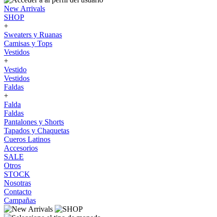
New Arrivals
SHOP
+
Sweaters y Ruanas
Camisas y Tops
Vestidos
+
Vestido
Vestidos
Faldas
+
Falda
Faldas
Pantalones y Shorts
Tapados y Chaquetas
Cueros Latinos
Accesorios
SALE
Otros
STOCK
Nosotras
Contacto
Campañas