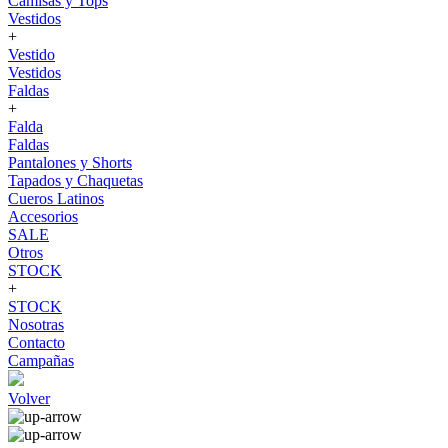
Camisas y Tops
Vestidos
+
Vestido
Vestidos
Faldas
+
Falda
Faldas
Pantalones y Shorts
Tapados y Chaquetas
Cueros Latinos
Accesorios
SALE
Otros
STOCK
+
STOCK
Nosotras
Contacto
Campañas
Volver