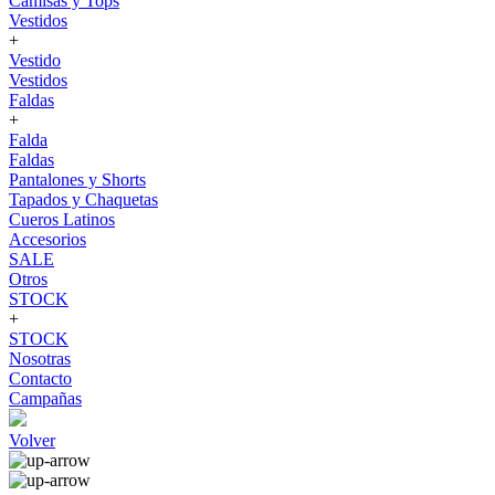
Camisas y Tops
Vestidos
+
Vestido
Vestidos
Faldas
+
Falda
Faldas
Pantalones y Shorts
Tapados y Chaquetas
Cueros Latinos
Accesorios
SALE
Otros
STOCK
+
STOCK
Nosotras
Contacto
Campañas
Volver