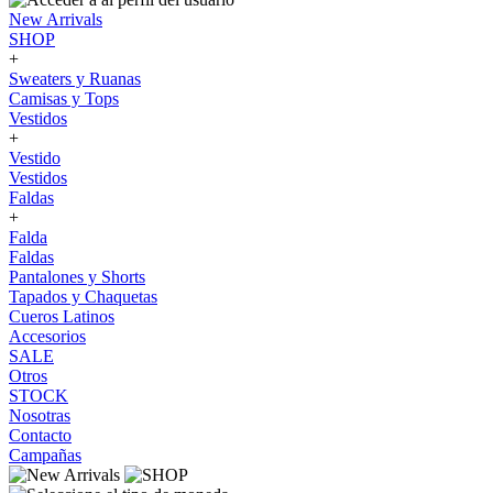
New Arrivals
SHOP
+
Sweaters y Ruanas
Camisas y Tops
Vestidos
+
Vestido
Vestidos
Faldas
+
Falda
Faldas
Pantalones y Shorts
Tapados y Chaquetas
Cueros Latinos
Accesorios
SALE
Otros
STOCK
Nosotras
Contacto
Campañas