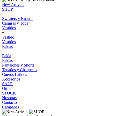
New Arrivals
SHOP
+
Sweaters y Ruanas
Camisas y Tops
Vestidos
+
Vestido
Vestidos
Faldas
+
Falda
Faldas
Pantalones y Shorts
Tapados y Chaquetas
Cueros Latinos
Accesorios
SALE
Otros
STOCK
Nosotras
Contacto
Campañas