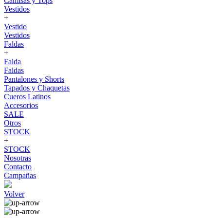
Camisas y Tops
Vestidos
+
Vestido
Vestidos
Faldas
+
Falda
Faldas
Pantalones y Shorts
Tapados y Chaquetas
Cueros Latinos
Accesorios
SALE
Otros
STOCK
+
STOCK
Nosotras
Contacto
Campañas
Volver