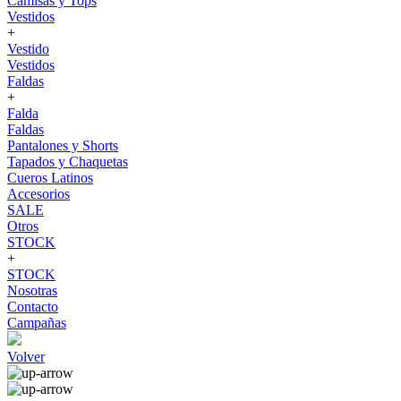
Camisas y Tops
Vestidos
+
Vestido
Vestidos
Faldas
+
Falda
Faldas
Pantalones y Shorts
Tapados y Chaquetas
Cueros Latinos
Accesorios
SALE
Otros
STOCK
+
STOCK
Nosotras
Contacto
Campañas
Volver