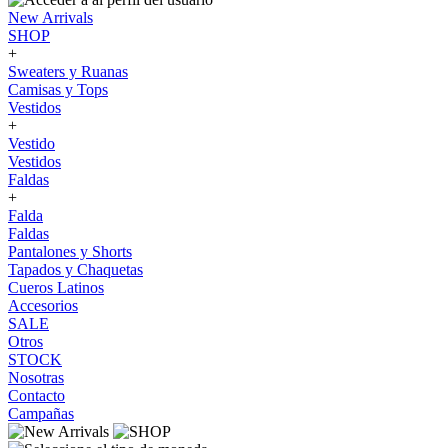
New Arrivals
SHOP
+
Sweaters y Ruanas
Camisas y Tops
Vestidos
+
Vestido
Vestidos
Faldas
+
Falda
Faldas
Pantalones y Shorts
Tapados y Chaquetas
Cueros Latinos
Accesorios
SALE
Otros
STOCK
Nosotras
Contacto
Campañas