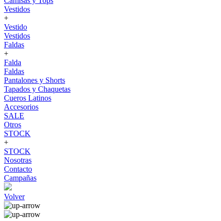
Camisas y Tops
Vestidos
+
Vestido
Vestidos
Faldas
+
Falda
Faldas
Pantalones y Shorts
Tapados y Chaquetas
Cueros Latinos
Accesorios
SALE
Otros
STOCK
+
STOCK
Nosotras
Contacto
Campañas
Volver