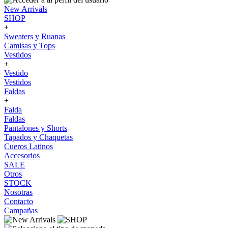
New Arrivals
SHOP
+
Sweaters y Ruanas
Camisas y Tops
Vestidos
+
Vestido
Vestidos
Faldas
+
Falda
Faldas
Pantalones y Shorts
Tapados y Chaquetas
Cueros Latinos
Accesorios
SALE
Otros
STOCK
Nosotras
Contacto
Campañas