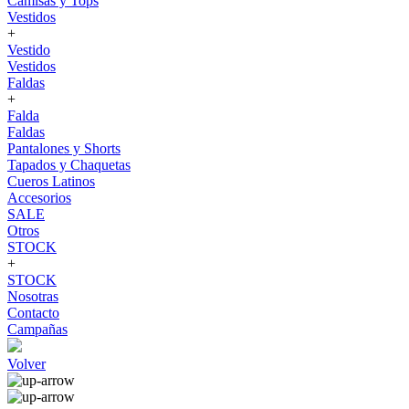
Camisas y Tops
Vestidos
+
Vestido
Vestidos
Faldas
+
Falda
Faldas
Pantalones y Shorts
Tapados y Chaquetas
Cueros Latinos
Accesorios
SALE
Otros
STOCK
+
STOCK
Nosotras
Contacto
Campañas
Volver