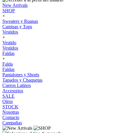
New Arrivals
SHOP
+
Sweaters y Ruanas
Camisas y Tops
Vestidos
+
Vestido
Vestidos
Faldas
+
Falda
Faldas
Pantalones y Shorts
Tapados y Chaquetas
Cueros Latinos
Accesorios
SALE
Otros
STOCK
Nosotras
Contacto
Campañas