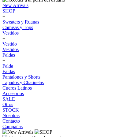
New Arrivals
SHOP
+
Sweaters y Ruanas
Camisas y Tops
Vestidos
+
Vestido
Vestidos
Faldas
+
Falda
Faldas
Pantalones y Shorts
Tapados y Chaquetas
Cueros Latinos
Accesorios
SALE
Otros
STOCK
Nosotras
Contacto
Campañas