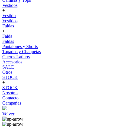
Camisas y Tops
Vestidos
+
Vestido
Vestidos
Faldas
+
Falda
Faldas
Pantalones y Shorts
Tapados y Chaquetas
Cueros Latinos
Accesorios
SALE
Otros
STOCK
+
STOCK
Nosotras
Contacto
Campañas
Volver