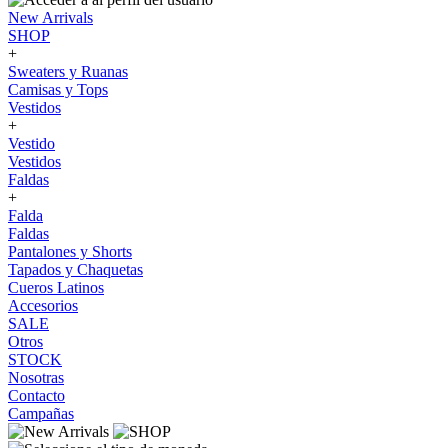
New Arrivals
SHOP
+
Sweaters y Ruanas
Camisas y Tops
Vestidos
+
Vestido
Vestidos
Faldas
+
Falda
Faldas
Pantalones y Shorts
Tapados y Chaquetas
Cueros Latinos
Accesorios
SALE
Otros
STOCK
Nosotras
Contacto
Campañas