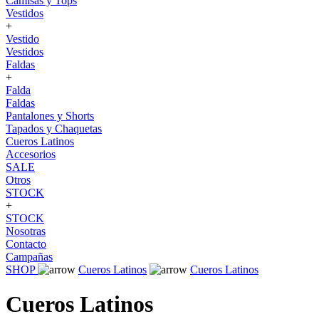
Camisas y Tops
Vestidos
+
Vestido
Vestidos
Faldas
+
Falda
Faldas
Pantalones y Shorts
Tapados y Chaquetas
Cueros Latinos
Accesorios
SALE
Otros
STOCK
+
STOCK
Nosotras
Contacto
Campañas
SHOP
Cueros Latinos
Cueros Latinos
Cueros Latinos