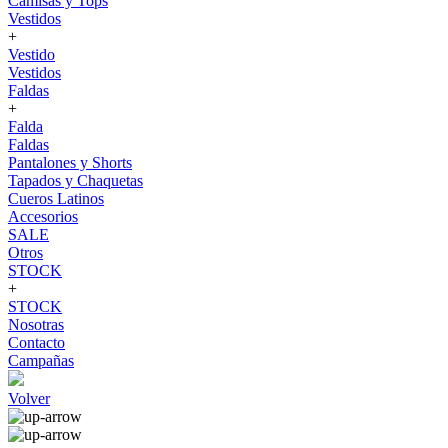
Camisas y Tops
Vestidos
+
Vestido
Vestidos
Faldas
+
Falda
Faldas
Pantalones y Shorts
Tapados y Chaquetas
Cueros Latinos
Accesorios
SALE
Otros
STOCK
+
STOCK
Nosotras
Contacto
Campañas
Volver