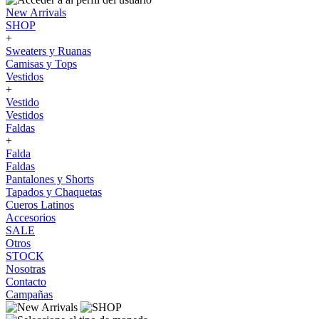
New Arrivals
SHOP
+
Sweaters y Ruanas
Camisas y Tops
Vestidos
+
Vestido
Vestidos
Faldas
+
Falda
Faldas
Pantalones y Shorts
Tapados y Chaquetas
Cueros Latinos
Accesorios
SALE
Otros
STOCK
Nosotras
Contacto
Campañas