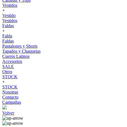
Camisas y Tops
Vestidos
+
Vestido
Vestidos
Faldas
+
Falda
Faldas
Pantalones y Shorts
Tapados y Chaquetas
Cueros Latinos
Accesorios
SALE
Otros
STOCK
+
STOCK
Nosotras
Contacto
Campañas
Volver