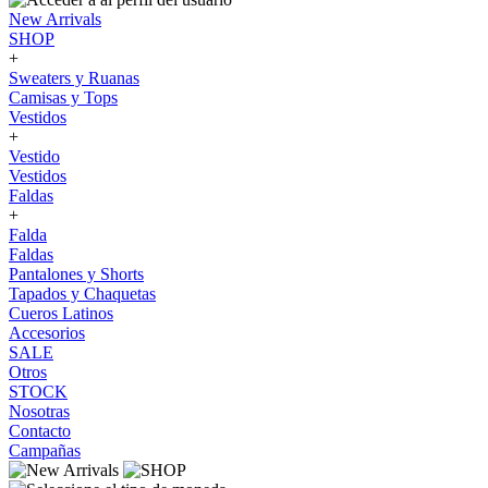
New Arrivals
SHOP
+
Sweaters y Ruanas
Camisas y Tops
Vestidos
+
Vestido
Vestidos
Faldas
+
Falda
Faldas
Pantalones y Shorts
Tapados y Chaquetas
Cueros Latinos
Accesorios
SALE
Otros
STOCK
Nosotras
Contacto
Campañas